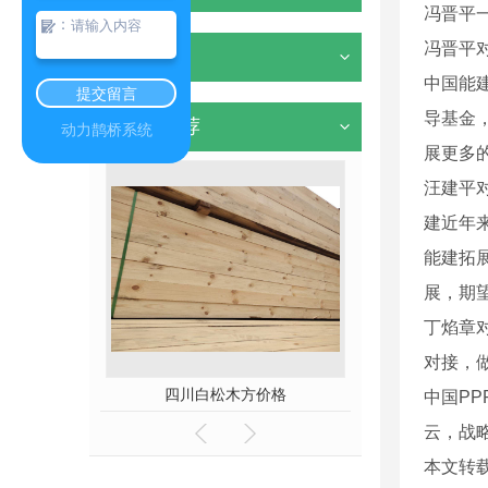
冯晋平
：
冯晋平
其他
中国能
提交留言
导基金，
热门推荐
动力鹊桥系统
展更多
汪建平
建近年
能建拓
展，期
丁焰章
对接，
厂家
四川白松木方价格
新西兰松木
中国P
云，战
本文转