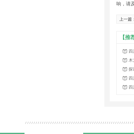
响，请
上一篇
【推
四
木
探
四
四