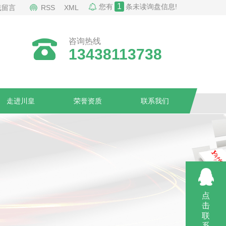
1
您有
条未读询盘信息!
线留言
RSS
XML
咨询热线
13438113738
走进川皇
荣誉资质
联系我们
点
击
联
系