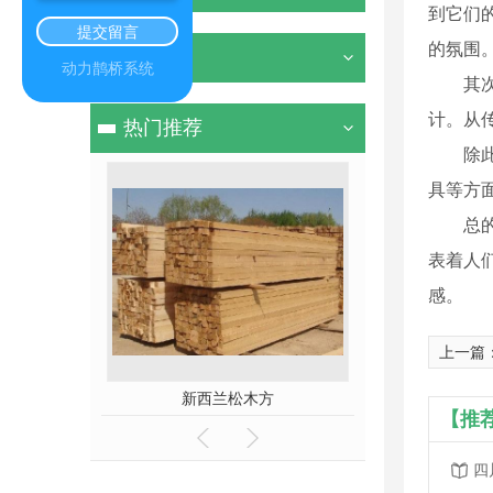
到它们
提交留言
的氛围
其他
动力鹊桥系统
其
计。从
热门推荐
除
具等方
总
表着人
感。
上一篇
方价格
新西兰松木方
【推
四