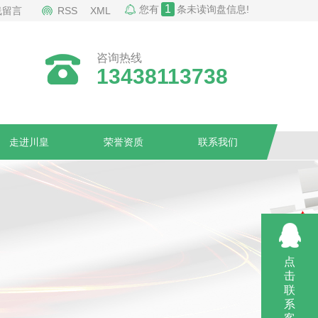
1
您有
条未读询盘信息!
线留言
RSS
XML
咨询热线
13438113738
走进川皇
荣誉资质
联系我们
点
击
联
系