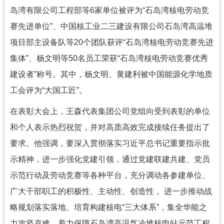
岛湾有限公司工程部等6家单位被评为“石岛湾核电劳动竞
赛先进单位”、中国核工业二三建设有限公司石岛湾高温堆
项目部主设备队等20个团队获评“石岛湾核电劳动竞赛先进
集体”、杨文明等50名员工荣获“石岛湾核电劳动竞赛优秀
建设者”称号。其中，杨文明、黄建利被中国能源化学地质
工会评为“大国工匠”。
在表彰大会上，王森代表集团公司党组向受到表彰的单位
和个人表示热烈祝贺，并对高质高效完成接续任务提出了
要求。他强调，要深入贯彻落实习近平总书记重要指示批
示精神，进一步强化党建引领，通过党建联建共建、党员
示范行动及劳动竞赛等各种平台，充分调动各参建单位、
广大干部职工的积极性、主动性、创造性， 进一步推动战
略规划落实落地、培育构建核电“三大体系”，集全华能之
力攻坚克难，着力保障石岛湾高温气冷堆核电站示范工程