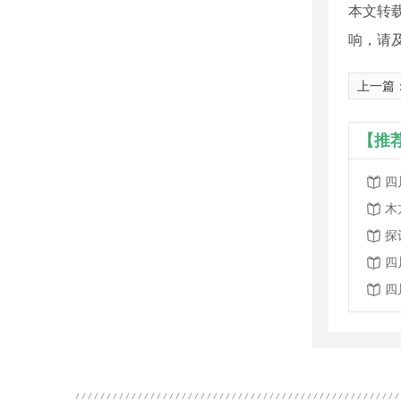
本文转
响，请
上一篇
【推
四
木
探
四
四