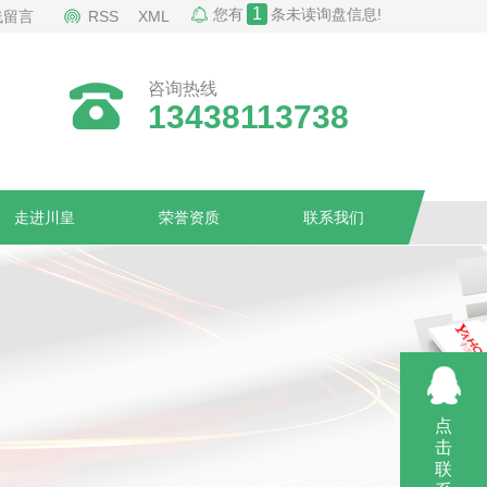
1
您有
条未读询盘信息!
线留言
RSS
XML
咨询热线
13438113738
走进川皇
荣誉资质
联系我们
点
击
联