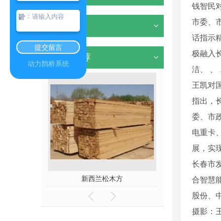
钱智民
：
市委、
其他
话指示
提交留言
极融入
热门推荐
动力鹊桥系统
洁、 、
王凯对
指出，
委、市
电重卡
展，实
长春市
方价格
新西兰松木方
合智慧
股份、
摄影：