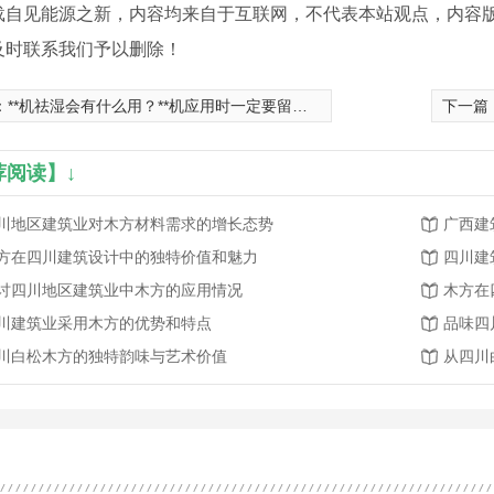
载自见能源之新，内容均来自于互联网，不代表本站观点，内容
及时联系我们予以删除！
：
**机祛湿会有什么用？**机应用时一定要留意什么事宜？
下一篇
荐阅读】↓
川地区建筑业对木方材料需求的增长态势
广西建
方在四川建筑设计中的独特价值和魅力
四川建
讨四川地区建筑业中木方的应用情况
木方在
川建筑业采用木方的优势和特点
品味四
川白松木方的独特韵味与艺术价值
从四川