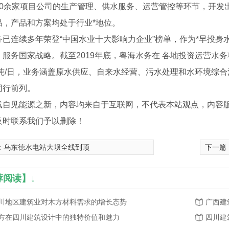
60余家项目公司的生产管理、供水服务、运营管控等环节，开发
品，产品和方案均处于行业*地位。
务已连续多年荣登“中国水业十大影响力企业”榜单，作为*早投
服务国家战略。截至2019年底，粤海水务在 各地投资运营水务
6万吨/日，业务涵盖原水供应、自来水经营、污水处理和水环境综
同行前列。
载自见能源之新，内容均来自于互联网，不代表本站观点，内容
及时联系我们予以删除！
：
乌东德水电站大坝全线到顶
下一篇
荐阅读】↓
川地区建筑业对木方材料需求的增长态势
广西建
方在四川建筑设计中的独特价值和魅力
四川建