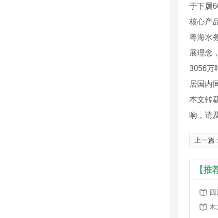
于下属
核心产
粤海水
展理念，
305
居国内
本文转
响，请
上一篇
【推
四
木