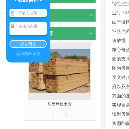
- 在线咨询 -
“水业企
业*、
：
其他
由于疫情
：
业热点
热门推荐
速放缓
提交留言
核心价值
动力鹊桥系统
础的支
图为粤
李文锋
府以及
方面的
方价格
新西兰松木方
实现自
谈到粤
资源的