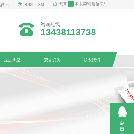
1
您有
条未读询盘信息!
线留言
RSS
XML
咨询热线
13438113738
走进川皇
荣誉资质
联系我们
点
击