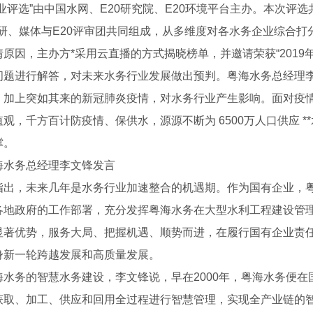
业评选”由中国水网、E20研究院、E20环境平台主办。本次评
行研、媒体与E20评审团共同组成，从多维度对各水务企业综合打分
原因，主办方*采用云直播的方式揭晓榜单，并邀请荣获“2019
问题进行解答，对未来水务行业发展做出预判。粤海水务总经理
，加上突如其来的新冠肺炎疫情，对水务行业产生影响。面对疫情
观，千方百计防疫情、保供水，源源不断为 6500万人口供应 
撑。
海水务总经理李文锋发言
指出，未来几年是水务行业加速整合的机遇期。作为国有企业，
各地政府的工作部署，充分发挥粤海水务在大型水利工程建设管理
显著优势，服务大局、把握机遇、顺势而进，在履行国有企业责
身新一轮跨越发展和高质量发展。
海水务的智慧水务建设，李文锋说，早在2000年，粤海水务便在
获取、加工、供应和回用全过程进行智慧管理，实现全产业链的