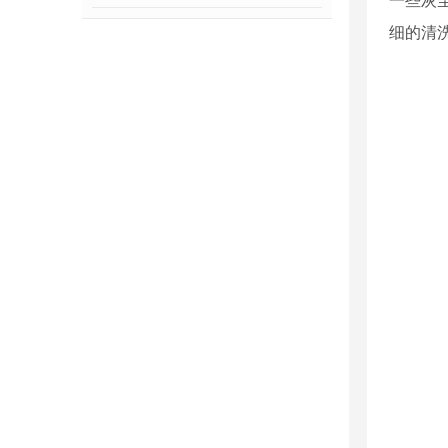
一些灰
细的清