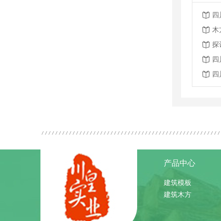
四
木
探
四
四
产品中心
建筑模板
建筑木方