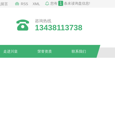
1
您有
条未读询盘信息!
线留言
RSS
XML
咨询热线
13438113738
走进川皇
荣誉资质
联系我们