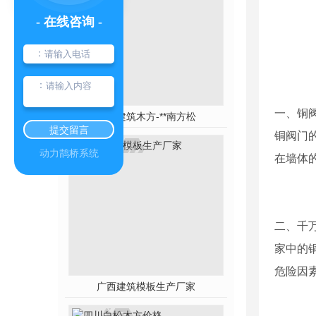
- 在线咨询 -
：
：
一、铜
四川建筑木方-**南方松
提交留言
铜阀门
动力鹊桥系统
在墙体
二、千
家中的
危险因
广西建筑模板生产厂家