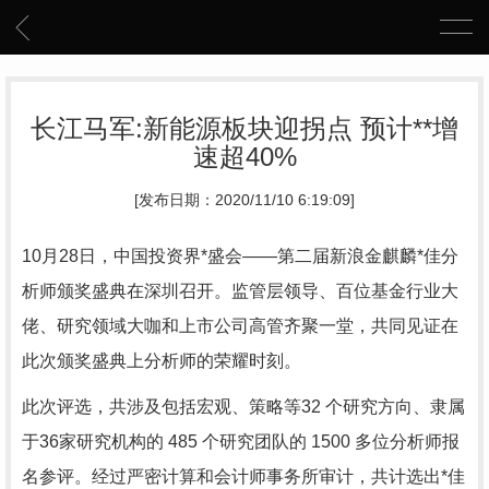
长江马军:新能源板块迎拐点 预计**增
速超40%
[发布日期：2020/11/10 6:19:09]
10月28日，中国投资界*盛会——第二届新浪金麒麟*佳分
析师颁奖盛典在深圳召开。监管层领导、百位基金行业大
佬、研究领域大咖和上市公司高管齐聚一堂，共同见证在
此次颁奖盛典上分析师的荣耀时刻。
此次评选，共涉及包括宏观、策略等32 个研究方向、隶属
于36家研究机构的 485 个研究团队的 1500 多位分析师报
名参评。经过严密计算和会计师事务所审计，共计选出*佳