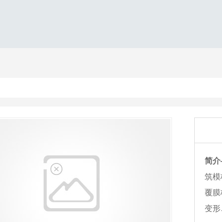
简介
筑模
覆膜
变形