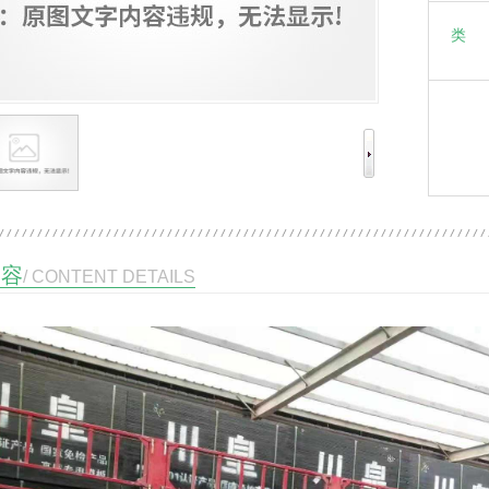
类 
内容
/ CONTENT DETAILS