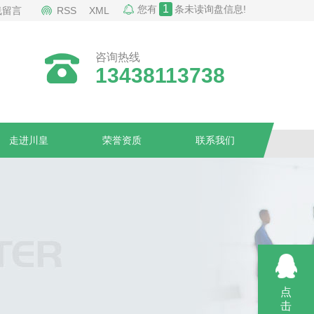
1
您有
条未读询盘信息!
线留言
RSS
XML
咨询热线
13438113738
走进川皇
荣誉资质
联系我们
点
击