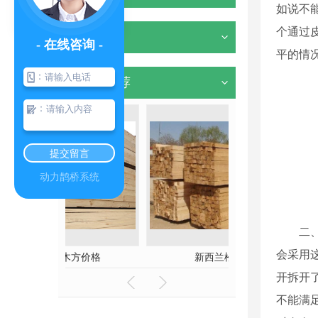
如说不
个通过
其他
- 在线咨询 -
平的情
：
热门推荐
：
提交留言
动力鹊桥系统
二
会采用
方价格
新西兰松木方
开拆开
不能满