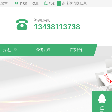
1
您有
条未读询盘信息!
线留言
RSS
XML
咨询热线
13438113738
走进川皇
荣誉资质
联系我们
点