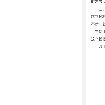
时左右
三
跳到模
不断，
上在使
这个模
以