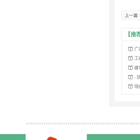
上一篇
【推
广
工
建
.
现