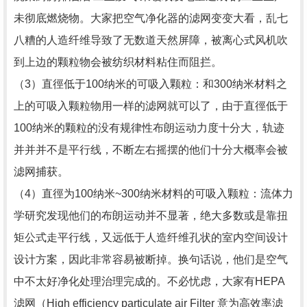
未彻底燃烧物。大家把空气净化器的滤网变变大看，乱七
八糟的人造纤维导致了无数道天然屏障，被离心式风机吹
到上边的颗粒物会被纺织材料粘住而阻拦。
（3）直徑低于100纳米的可吸入颗粒：和300纳米材料之
上的可吸入颗粒物用一样的滤网就可以了，由于直徑低于
100纳米的颗粒的没有规律性布朗运动力度十分大，轨迹
并并并不是平行线，不断左右摇摆的他们十分大概率会被
滤网捕获。
（4）直徑为100纳米~300纳米材料的可吸入颗粒：流体力
学研究发现他们的布朗运动并不显著，绝大多数或是靠扭
矩公式走平行线，又远低于人造纤维孔状的室内空间设计
设计方案，因此非常容易被断掉。换句话说，他们是空气
中不太好净化处理治理完成的。不必忧虑，大家有HEPA
滤网（High efficiency particulate air Filter 意为高效率滤