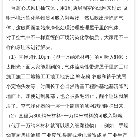
一台离心式风机抽气体，用1到两层周密的滤网来过虑.吸
咐环境污染化学物质可吸入颗粒物，然后吹出清除的气
体，这般周而复始来净化处理治理处理屋子里的气体。
对于空气中不一样直徑的环境污染化学物质，大家用不一
样的原理来进行解决。
（1）直徑超过10μm（即一万纳米材料）的可吸入颗粒：
太阳光下面大家能刷到的，气体流动性带进屋子里的工程
施工施工工地施工工地工地扬尘.蜂花粉.衣服和裤子绒屑.
小宠物头发等，时间长了会当然路基工程路基地基沉降到
地面上。即使进到鼻部，也会被鼻毛阻止，醒个唾沫就解
决了。空气净化器的一层一个简洁的滤网就能阻拦出来。
（2）直徑为300纳米材料~一万纳米材料的可吸入颗粒
（低于一万纳米材料就可以吸入细颗粒物）：例如二手烟.
烧菜厨房排油烟.工业废气.采暖或发电量造成 的工业生产