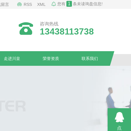
1
您有
条未读询盘信息!
线留言
RSS
XML
咨询热线
13438113738
走进川皇
荣誉资质
联系我们
点