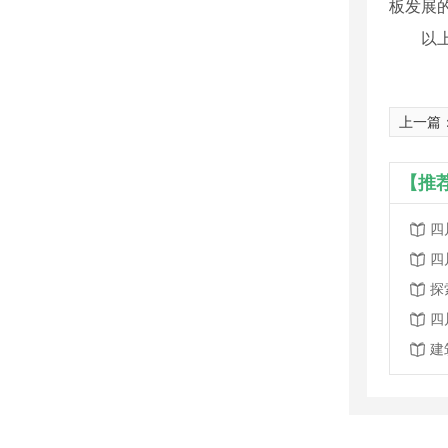
板发展
以
上一篇
【推
四
四
探
四