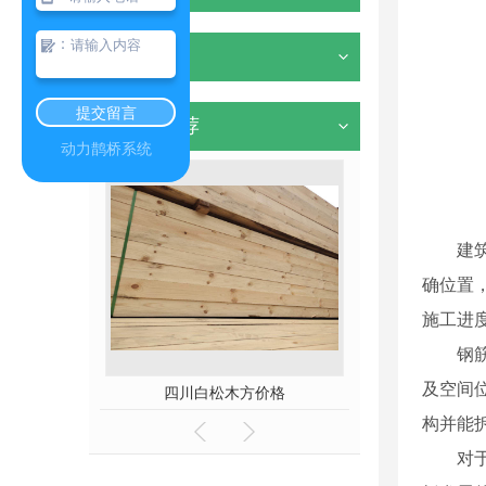
：
其他
提交留言
热门推荐
动力鹊桥系统
建
确位置
施工进
钢
及空间
方价格
新西兰松木方
构并能
对