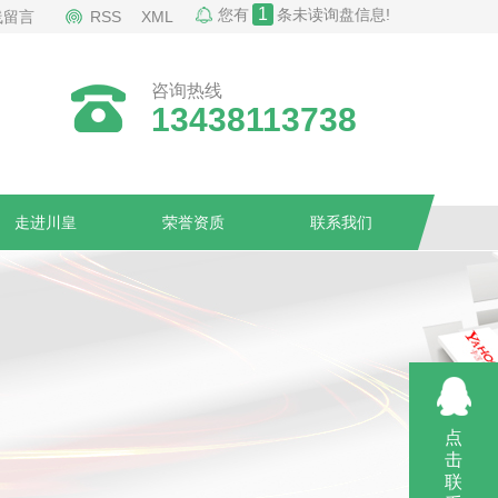
1
您有
条未读询盘信息!
线留言
RSS
XML
咨询热线
13438113738
走进川皇
荣誉资质
联系我们
点
击
联